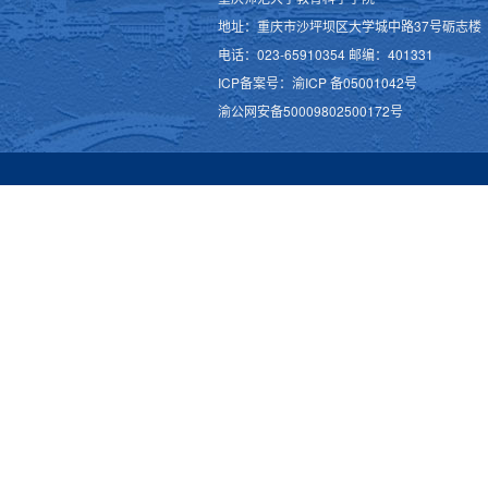
地址：重庆市沙坪坝区大学城中路37号砺志楼
电话：023-65910354 邮编：401331
ICP备案号：渝ICP 备05001042号
渝公网安备50009802500172号