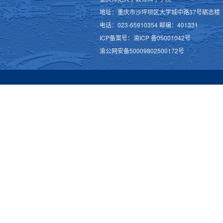
地址：重庆市沙坪坝区大学城中路37号砺志楼
电话：023-65910354 邮编：401331
ICP备案号：渝ICP 备05001042号
渝公网安备50009802500172号