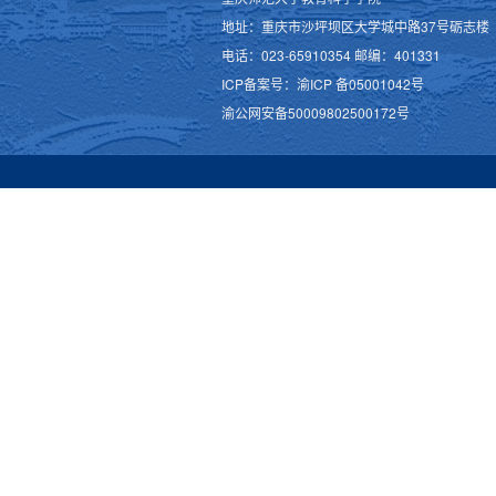
地址：重庆市沙坪坝区大学城中路37号砺志楼
电话：023-65910354 邮编：401331
ICP备案号：渝ICP 备05001042号
渝公网安备50009802500172号