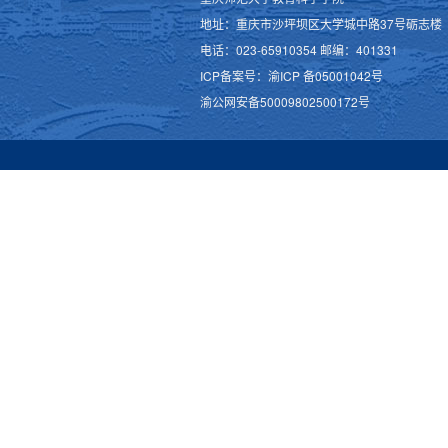
地址：重庆市沙坪坝区大学城中路37号砺志楼
电话：023-65910354 邮编：401331
ICP备案号：渝ICP 备05001042号
渝公网安备50009802500172号