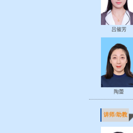
吕催芳
陶蕾
讲师/助教