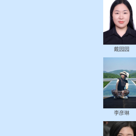
戴园园
李彦琳