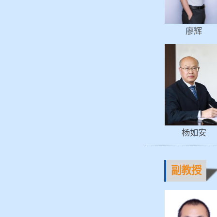
廖辉
杨如安
副教授