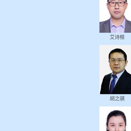
艾诗根
胡之骐