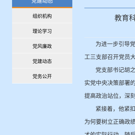
党建动态
组织机构
教育
理论学习
为进一步引导
党风廉政
工三支部
召开党员
党建动态
党支部书记
胡
党务公开
实党中央决策部署
提高政治站位，深
紧接着，
他
紧
为何要树立正确政
才的实际行动。随