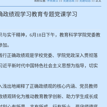
当前位置:
学院首页
>>
党建思政
>>
党建动态
>> 正文
确政绩观学习教育专题党课学习
识与实干精神，
6
月
18
日下午，
教育科学学院党委教
参加。
践行正确政绩观是学校党委
、
学院党政深入贯彻落
习近平新时代中国特色社会主义思想为指导，切实
入浅出地阐释了
正确政绩观的核心内涵、
党员教师
政绩观转化为推动
教育教学
创新、助力学生成长成
时刻心有所畏、言有所戒、行有所止，严守师德底