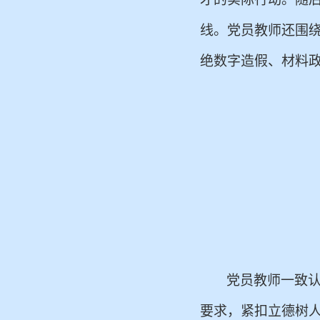
线。
党员教师还围
绝数字造假、材料
党员教师一致
要求，
紧扣立德树